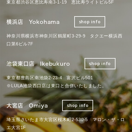
東京都渋谷区恵比寿南3-1-19 恵比寿ライトビル5F
横浜店 Yokohama
shop info
神奈川県横浜市神奈川区鶴屋町3-29-9 タクエー横浜西
口第6ビル7F
池袋東口店 Ikebukuro
shop info
東京都豊島区南池袋2-23-4 富沢ビル501
※LULA池袋西口店は東口と合併いたしました。
大宮店 Omiya
shop info
埼玉県さいたま市大宮区桜木町2-530-5 マロン・ザ・ロ
エ大宮1F