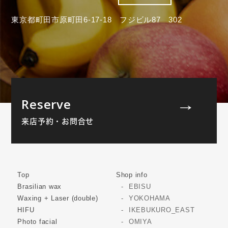
東京都町田市原町田6-17-18 フジビル87 302
Reserve
来店予約・お問合せ
Top
Shop info
Brasilian wax
EBISU
Waxing + Laser (double)
YOKOHAMA
HIFU
IKEBUKURO_EAST
Photo facial
OMIYA