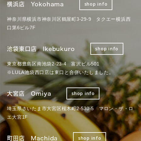
横浜店 Yokohama
shop info
神奈川県横浜市神奈川区鶴屋町3-29-9 タクエー横浜西
口第6ビル7F
池袋東口店 Ikebukuro
shop info
東京都豊島区南池袋2-23-4 富沢ビル501
※LULA池袋西口店は東口と合併いたしました。
大宮店 Omiya
shop info
埼玉県さいたま市大宮区桜木町2-530-5 マロン・ザ・ロ
エ大宮1F
町田店 Machida
shop info