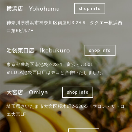
横浜店 Yokohama
shop info
神奈川県横浜市神奈川区鶴屋町3-29-9 タクエー横浜西
口第6ビル7F
池袋東口店 Ikebukuro
shop info
東京都豊島区南池袋2-23-4 富沢ビル501
※LULA池袋西口店は東口と合併いたしました。
大宮店 Omiya
shop info
埼玉県さいたま市大宮区桜木町2-530-5 マロン・ザ・ロ
エ大宮1F