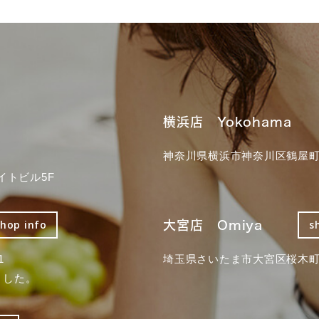
横浜店 Yokohama
神奈川県横浜市神奈川区鶴屋町3
イトビル5F
大宮店 Omiya
shop info
s
1
埼玉県さいたま市大宮区桜木町2
ました。