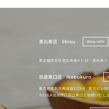
恵比寿店 Ebisu
shop info
東京都渋谷区恵比寿南3-1-19 恵比寿ラ
池袋東口店 Ikebukuro
東京都豊島区南池袋2-23-4 富沢ビル50
※LULA池袋西口店は東口と合併いたし