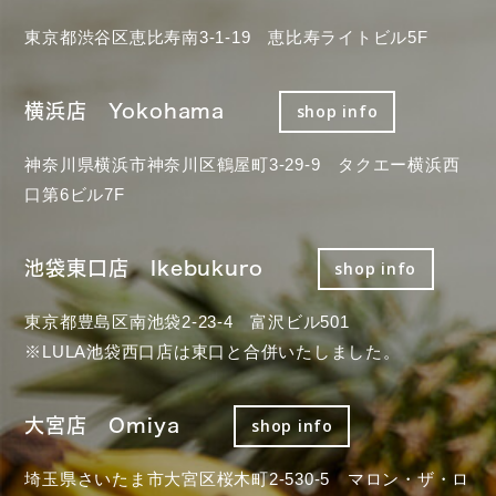
東京都渋谷区恵比寿南3-1-19 恵比寿ライトビル5F
横浜店 Yokohama
shop info
神奈川県横浜市神奈川区鶴屋町3-29-9 タクエー横浜西
口第6ビル7F
池袋東口店 Ikebukuro
shop info
東京都豊島区南池袋2-23-4 富沢ビル501
※LULA池袋西口店は東口と合併いたしました。
大宮店 Omiya
shop info
埼玉県さいたま市大宮区桜木町2-530-5 マロン・ザ・ロ