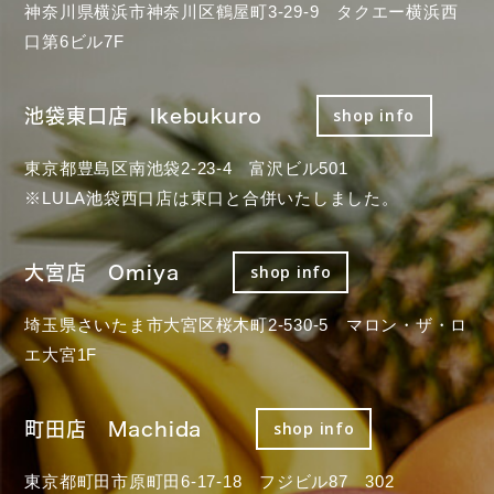
神奈川県横浜市神奈川区鶴屋町3-29-9 タクエー横浜西
口第6ビル7F
池袋東口店 Ikebukuro
shop info
東京都豊島区南池袋2-23-4 富沢ビル501
※LULA池袋西口店は東口と合併いたしました。
大宮店 Omiya
shop info
埼玉県さいたま市大宮区桜木町2-530-5 マロン・ザ・ロ
エ大宮1F
町田店 Machida
shop info
東京都町田市原町田6-17-18 フジビル87 302