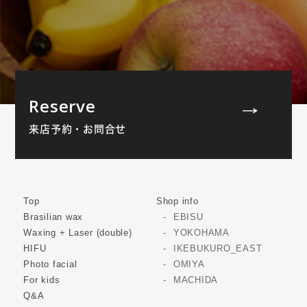
Reserve
来店予約・お問合せ
Top
Shop info
Brasilian wax
EBISU
Waxing + Laser (double)
YOKOHAMA
HIFU
IKEBUKURO_EAST
Photo facial
OMIYA
For kids
MACHIDA
Q&A