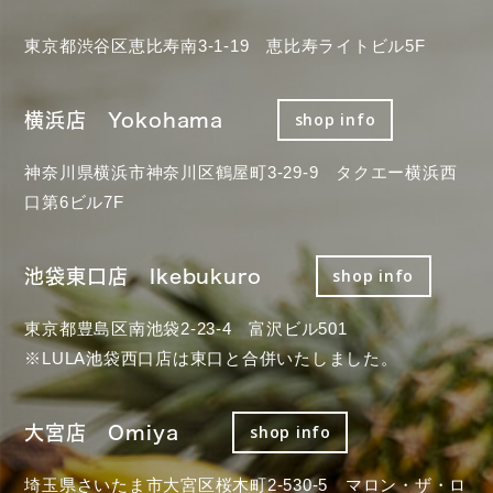
東京都渋谷区恵比寿南3-1-19 恵比寿ライトビル5F
横浜店 Yokohama
shop info
神奈川県横浜市神奈川区鶴屋町3-29-9 タクエー横浜西
口第6ビル7F
池袋東口店 Ikebukuro
shop info
東京都豊島区南池袋2-23-4 富沢ビル501
※LULA池袋西口店は東口と合併いたしました。
大宮店 Omiya
shop info
埼玉県さいたま市大宮区桜木町2-530-5 マロン・ザ・ロ