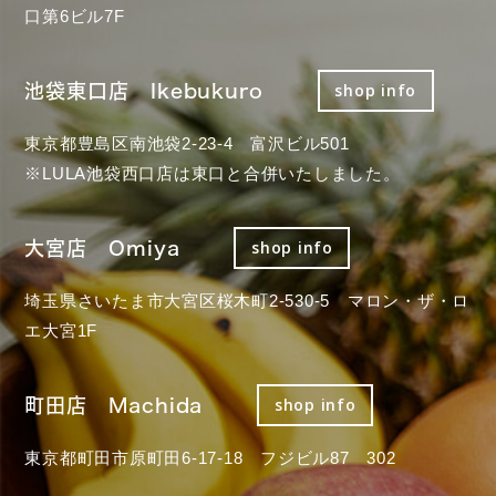
口第6ビル7F
池袋東口店 Ikebukuro
shop info
東京都豊島区南池袋2-23-4 富沢ビル501
※LULA池袋西口店は東口と合併いたしました。
大宮店 Omiya
shop info
埼玉県さいたま市大宮区桜木町2-530-5 マロン・ザ・ロ
エ大宮1F
町田店 Machida
shop info
東京都町田市原町田6-17-18 フジビル87 302