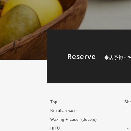
Reserve
来店予約・
Top
Sho
Brasilian wax
Waxing + Laser (double)
HIFU