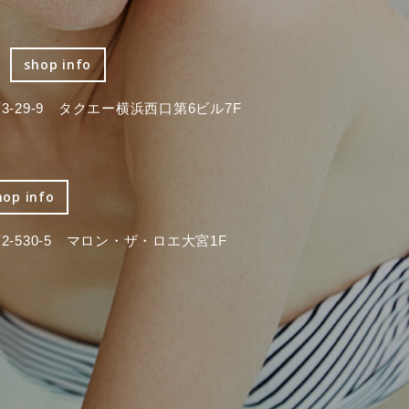
shop info
-29-9 タクエー横浜西口第6ビル7F
hop info
-530-5 マロン・ザ・ロエ大宮1F