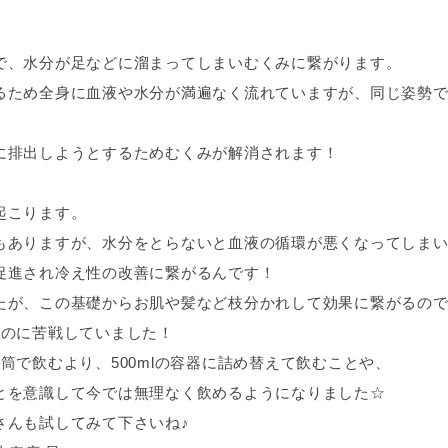
で、水分が足などに溜まってしまいむくみに繋がります。
るため全身に血液や水分が満遍なく流れていますが、同じ姿勢
に排出しようとするためむくみが解消されます！
起こります。
もありますが、水分をとらないと血液の循環が悪くなってしま
促進され冷え性の改善に繋がるんです！
たが、この基礎からお肌や髪など枝分かれして効果に繋がるので
むのに苦戦していました！
筒で飲むより、500mlの容器に詰め替えて飲むことや、
とを意識して今では無理なく飲めるようになりました☆
さんも試してみて下さいね♪