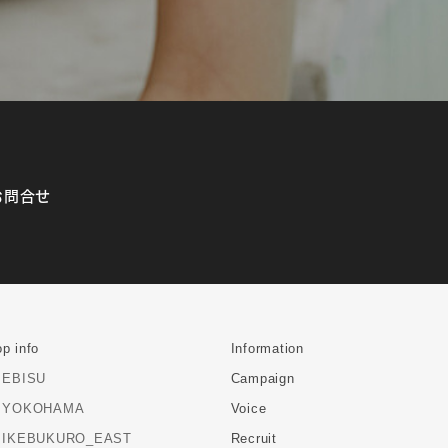
お問合せ
p info
Information
EBISU
Campaign
YOKOHAMA
Voice
IKEBUKURO_EAST
Recruit