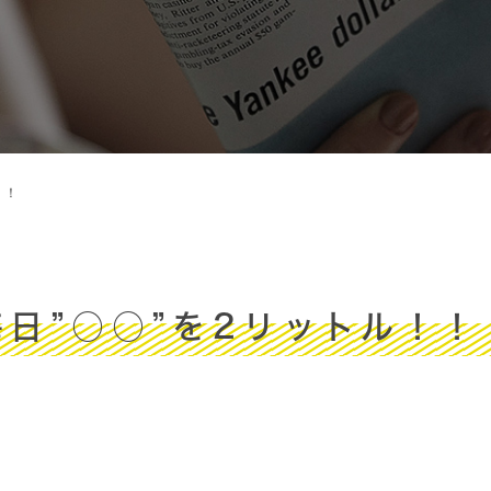
！！
毎日”○○”を2リットル！！