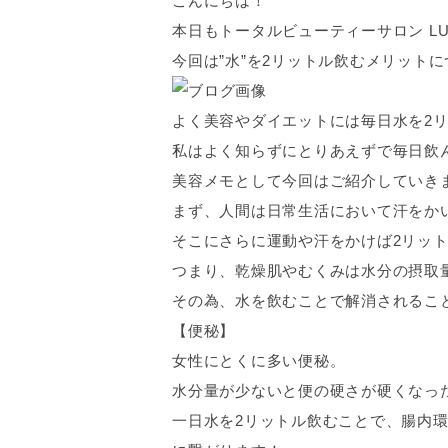
こんにちは！
本日もトータルビューティーサロン L
今回は”水”を2リットル飲むメリット
よく美容やダイエットには毎日水を2
私はよく知らずにとりあえずで毎日飲
美容メモとして今回はご紹介していき
まず、人間は日常生活において汗をか
そこにさらに運動や汗をかけば2リッ
つまり、乾燥肌やむくみは水分の摂取
その為、水を飲むことで解消されること
【便秘】
女性にとくに多い便秘。
水分量が少ないと便の硬さが硬くなっ
一日水を2リットル飲むことで、腸内