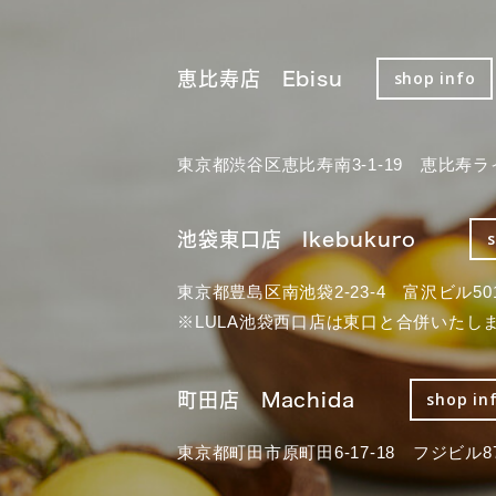
恵比寿店 Ebisu
shop info
東京都渋谷区恵比寿南3-1-19 恵比寿ラ
池袋東口店 Ikebukuro
東京都豊島区南池袋2-23-4 富沢ビル50
※LULA池袋西口店は東口と合併いたし
町田店 Machida
shop in
東京都町田市原町田6-17-18 フジビル87