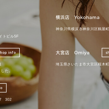
横浜店 Yokohama
神奈川県横浜市神奈川区鶴屋町3
イトビル5F
大宮店 Omiya
shop info
s
1
埼玉県さいたま市大宮区桜木町2
ました。
fo
 302