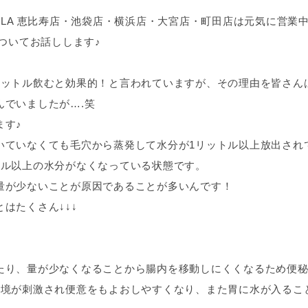
ULA 恵比寿店・池袋店・横浜店・大宮店・町田店は元気に営業
についてお話しします♪
リットル飲むと効果的！と言われていますが、その理由を皆さん
んでいましたが….笑
ます♪
いていなくても毛穴から蒸発して水分が1リットル以上放出され
トル以上の水分がなくなっている状態です。
量が少ないことが原因であることが多いんです！
はたくさん↓↓↓
たり、量が少なくなることから腸内を移動しにくくなるため便
環境が刺激され便意をもよおしやすくなり、また胃に水が入るこ