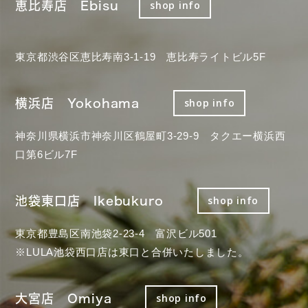
恵比寿店 Ebisu
shop info
東京都渋谷区恵比寿南3-1-19 恵比寿ライトビル5F
横浜店 Yokohama
shop info
神奈川県横浜市神奈川区鶴屋町3-29-9 タクエー横浜西
口第6ビル7F
池袋東口店 Ikebukuro
shop info
東京都豊島区南池袋2-23-4 富沢ビル501
※LULA池袋西口店は東口と合併いたしました。
大宮店 Omiya
shop info