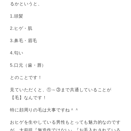
るかというと、
1.頭髪
2.ヒゲ・肌
3.鼻毛・眉毛
4.匂い
5.口元（歯・唇）
とのことです！
見ていただくと、①～③まで共通していることが
【毛】なんです！
特に顔周りの毛は大事ですね＾＾
おヒゲを生やしている男性もとっても魅力的なのです
が、大前提『無造作ではない』『お手入れされている