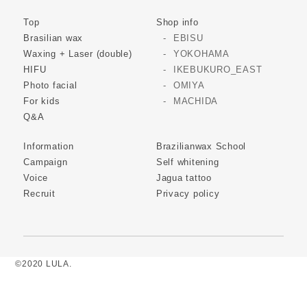
Top
Shop info
Brasilian wax
EBISU
Waxing + Laser (double)
YOKOHAMA
HIFU
IKEBUKURO_EAST
Photo facial
OMIYA
For kids
MACHIDA
Q&A
Information
Brazilianwax School
Campaign
Self whitening
Voice
Jagua tattoo
Recruit
Privacy policy
©2020 LULA.