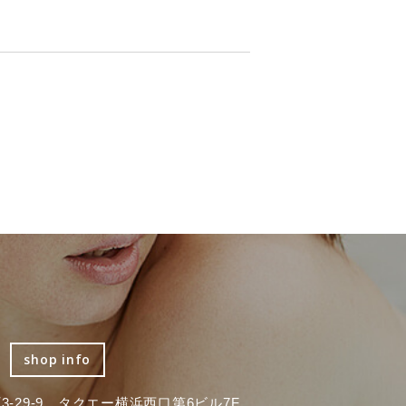
shop info
-29-9 タクエー横浜西口第6ビル7F