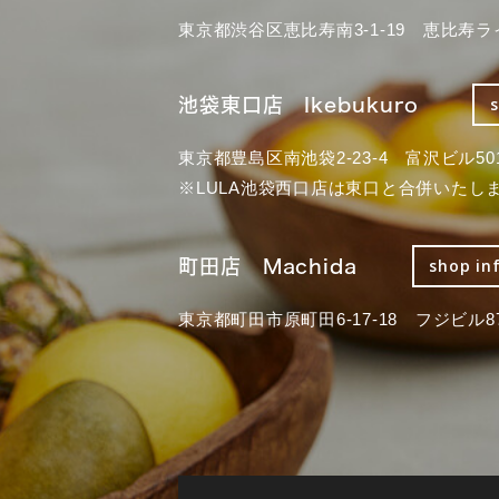
東京都渋谷区恵比寿南3-1-19 恵比寿ラ
池袋東口店 Ikebukuro
東京都豊島区南池袋2-23-4 富沢ビル50
※LULA池袋西口店は東口と合併いたし
町田店 Machida
shop in
東京都町田市原町田6-17-18 フジビル87