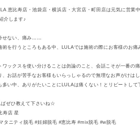
ULA 恵比寿店・池袋店・横浜店・大宮店・町田店は元気に営業
ご紹介します♪
外せない、痛み……
施術を行うところもある中、LULAでは施術の際にお客様のお痛
トワックスを使い分けることは勿論のこと、会話こそが一番の
り、お話が苦手なお客様もいらっしゃるので無理なお声がけは
も多い中、ありがたいことにLULAは痛くない！とリピートして
ればぜひ教えて下さいね☆
比寿店 星
タニティ脱毛 #妊婦脱毛 #恵比寿 #mix脱毛 #w脱毛