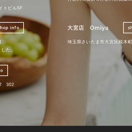
イトビル5F
大宮店 Omiya
shop info
s
1
埼玉県さいたま市大宮区桜木町2
ました。
fo
 302