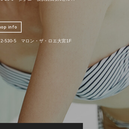
hop info
-530-5 マロン・ザ・ロエ大宮1F