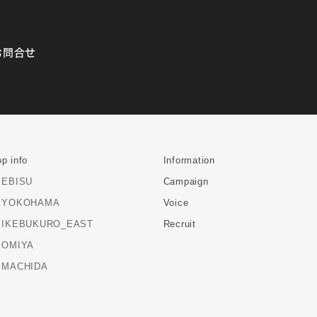
お問合せ
p info
Information
EBISU
Campaign
YOKOHAMA
Voice
IKEBUKURO_EAST
Recruit
OMIYA
MACHIDA