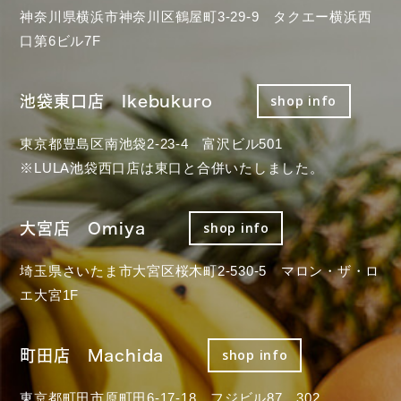
神奈川県横浜市神奈川区鶴屋町3-29-9 タクエー横浜西
口第6ビル7F
池袋東口店 Ikebukuro
shop info
東京都豊島区南池袋2-23-4 富沢ビル501
※LULA池袋西口店は東口と合併いたしました。
大宮店 Omiya
shop info
埼玉県さいたま市大宮区桜木町2-530-5 マロン・ザ・ロ
エ大宮1F
町田店 Machida
shop info
東京都町田市原町田6-17-18 フジビル87 302