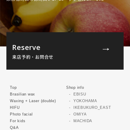
Reserve
来店予約・お問合せ
Top
Shop info
Brasilian wax
EBISU
Waxing + Laser (double)
YOKOHAMA
HIFU
IKEBUKURO_EAST
Photo facial
OMIYA
For kids
MACHIDA
Q&A