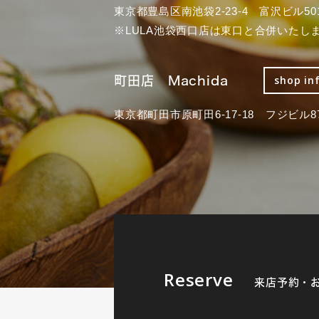
東京都豊島区南池袋2-23-4 富沢ビル50
※LULA池袋西口店は東口と合併いたし
町田店 Machida
shop in
東京都町田市原町田6-17-18 フジビル87
Reserve
来店予約・