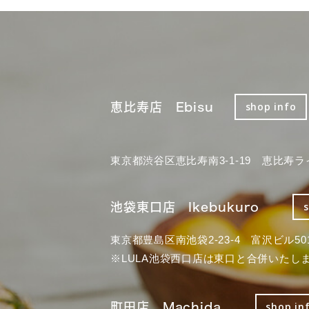
恵比寿店 Ebisu
shop info
東京都渋谷区恵比寿南3-1-19 恵比寿ラ
池袋東口店 Ikebukuro
東京都豊島区南池袋2-23-4 富沢ビル50
※LULA池袋西口店は東口と合併いたし
町田店 Machida
shop in