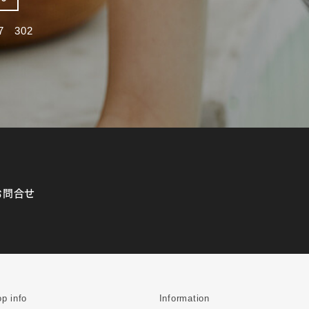
 302
お問合せ
p info
Information