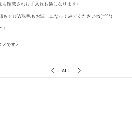
量も軽減されお手入れも楽になります♪
もぜひW脱毛もお試しになってみてくださいね(*^^*)
す！
スメです♪
ALL