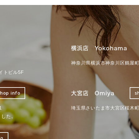
横浜店 Yokohama
神奈川県横浜市神奈川区鶴屋町3
イトビル5F
大宮店 Omiya
shop info
s
1
埼玉県さいたま市大宮区桜木町2
ました。
fo