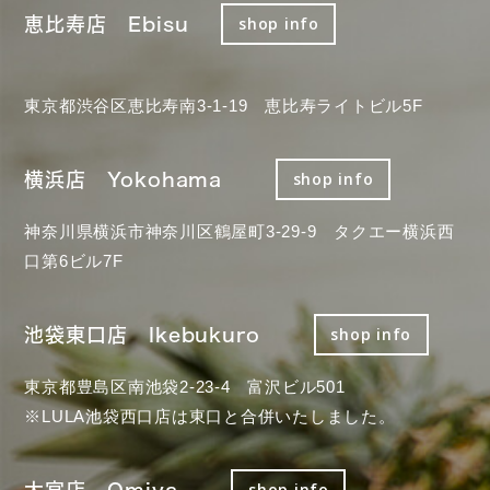
恵比寿店 Ebisu
shop info
東京都渋谷区恵比寿南3-1-19 恵比寿ライトビル5F
横浜店 Yokohama
shop info
神奈川県横浜市神奈川区鶴屋町3-29-9 タクエー横浜西
口第6ビル7F
池袋東口店 Ikebukuro
shop info
東京都豊島区南池袋2-23-4 富沢ビル501
※LULA池袋西口店は東口と合併いたしました。
大宮店 Omiya
shop info