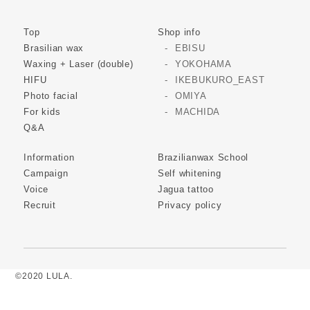
Top
Shop info
Brasilian wax
EBISU
Waxing + Laser (double)
YOKOHAMA
HIFU
IKEBUKURO_EAST
Photo facial
OMIYA
For kids
MACHIDA
Q&A
Information
Brazilianwax School
Campaign
Self whitening
Voice
Jagua tattoo
Recruit
Privacy policy
©2020 LULA.