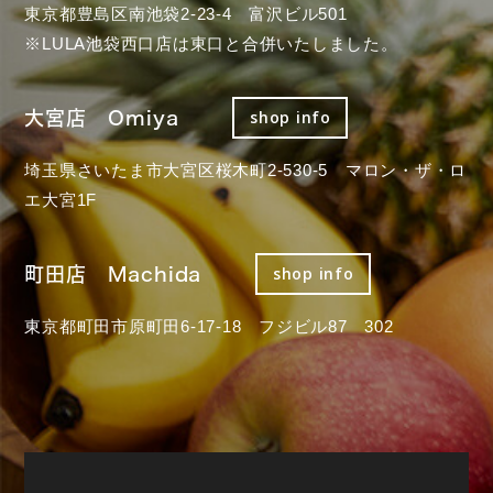
東京都豊島区南池袋2-23-4 富沢ビル501
※LULA池袋西口店は東口と合併いたしました。
大宮店 Omiya
shop info
埼玉県さいたま市大宮区桜木町2-530-5 マロン・ザ・ロ
エ大宮1F
町田店 Machida
shop info
東京都町田市原町田6-17-18 フジビル87 302