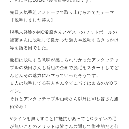
こんにちはLULA池袋店店長の増澤です。
先日人気番組アメトークで取り上げられてたテーマ
【脱毛しました芸人】
脱毛未経験のMC蛍原さんとゲストのフットボールの
後藤さんに脱毛して良かった魅力や脱毛するきっかけ
等を語る回でした。
最初は脱毛する意味が感じられなかったアンタッチャ
ブルの柴田さんも番組の企画で脱毛をスタートしてど
んどんその魅力にハマっていったそうです。
６人の脱毛してる芸人さん全てに当てはまるのがOラ
イン。
それとアンタッチャブル山崎さん以外はVIも皆さん施
術済み！
Vラインを無くすことに抵抗があってもOラインの毛
が無いことのメリットは皆さん共通して衛生的だと仰