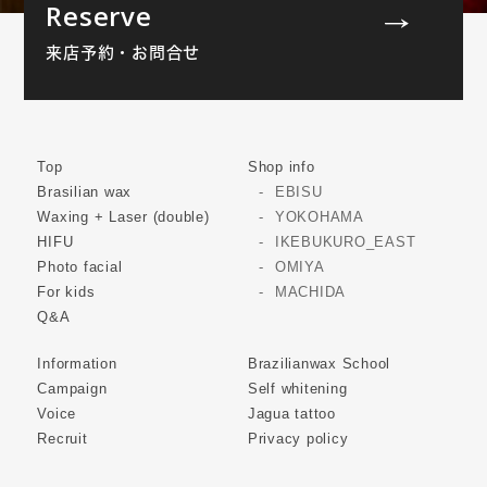
Reserve
来店予約・お問合せ
Top
Shop info
Brasilian wax
EBISU
Waxing + Laser (double)
YOKOHAMA
HIFU
IKEBUKURO_EAST
Photo facial
OMIYA
For kids
MACHIDA
Q&A
Information
Brazilianwax School
Campaign
Self whitening
Voice
Jagua tattoo
Recruit
Privacy policy