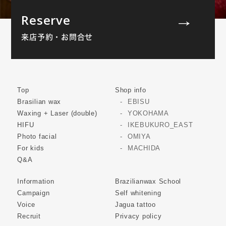
Reserve
来店予約・お問合せ
Top
Shop info
Brasilian wax
EBISU
Waxing + Laser (double)
YOKOHAMA
HIFU
IKEBUKURO_EAST
Photo facial
OMIYA
For kids
MACHIDA
Q&A
Information
Brazilianwax School
Campaign
Self whitening
Voice
Jagua tattoo
Recruit
Privacy policy