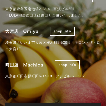
東京都豊島区南池袋2-23-4 富沢ビル501
※LULA池袋西口店は東口と合併いたしました。
大宮店 Omiya
shop info
埼玉県さいたま市大宮区桜木町2-530-5 マロン・ザ・ロ
エ大宮1F
町田店 Machida
shop info
東京都町田市原町田6-17-18 フジビル87 302