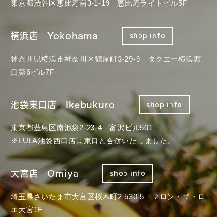
東京都渋谷区恵比寿南3-1-19 恵比寿ライトビル5F
横浜店 Yokohama
shop info
神奈川県横浜市神奈川区鶴屋町3-29-9 タクエー横浜西
口第6ビル7F
池袋東口店 Ikebukuro
shop info
東京都豊島区南池袋2-23-4 富沢ビル501
※LULA池袋西口店は東口と合併いたしました。
大宮店 Omiya
shop info
埼玉県さいたま市大宮区桜木町2-530-5 マロン・ザ・ロ
エ大宮1F