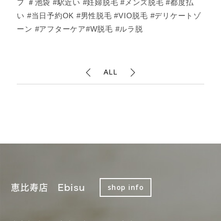
フ ＃池袋 #駅近い #妊婦脱毛 #メンズ脱毛 #都度払
い #当日予約OK #男性脱毛 #VIO脱毛 #デリケートゾ
ーン #アフターケア#W脱毛 #ルラ脱
ALL
恵比寿店 Ebisu
shop info