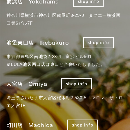
横浜店 Yokohama
shop info
神奈川県横浜市神奈川区鶴屋町3-29-9 タクエー横浜西
口第6ビル7F
池袋東口店 Ikebukuro
shop info
東京都豊島区南池袋2-23-4 富沢ビル501
※LULA池袋西口店は東口と合併いたしました。
大宮店 Omiya
shop info
埼玉県さいたま市大宮区桜木町2-530-5 マロン・ザ・ロ
エ大宮1F
町田店 Machida
shop info