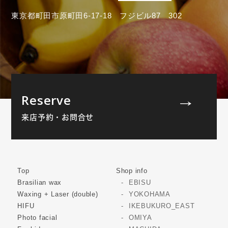
東京都町田市原町田6-17-18 フジビル87 302
Reserve
来店予約・お問合せ
Top
Shop info
Brasilian wax
EBISU
Waxing + Laser (double)
YOKOHAMA
HIFU
IKEBUKURO_EAST
Photo facial
OMIYA