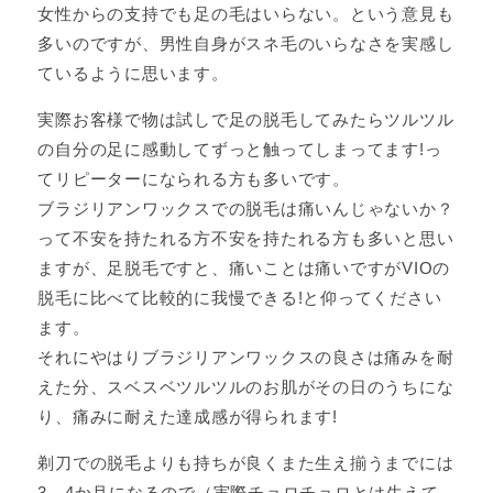
女性からの支持でも足の毛はいらない。という意見も
多いのですが、男性自身がスネ毛のいらなさを実感し
ているように思います。
実際お客様で物は試しで足の脱毛してみたらツルツル
の自分の足に感動してずっと触ってしまってます!っ
てリピーターになられる方も多いです。
ブラジリアンワックスでの脱毛は痛いんじゃないか？
って不安を持たれる方不安を持たれる方も多いと思い
ますが、足脱毛ですと、痛いことは痛いですがVIOの
脱毛に比べて比較的に我慢できる!と仰ってください
ます。
それにやはりブラジリアンワックスの良さは痛みを耐
えた分、スベスベツルツルのお肌がその日のうちにな
り、痛みに耐えた達成感が得られます!
剃刀での脱毛よりも持ちが良くまた生え揃うまでには
3、4か月になるので（実際チョロチョロとは生えて