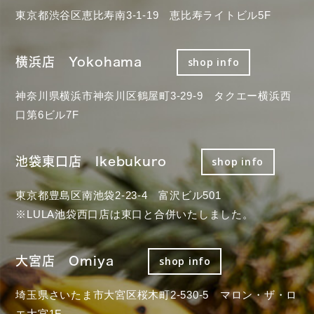
東京都渋谷区恵比寿南3-1-19 恵比寿ライトビル5F
横浜店 Yokohama
shop info
神奈川県横浜市神奈川区鶴屋町3-29-9 タクエー横浜西
口第6ビル7F
池袋東口店 Ikebukuro
shop info
東京都豊島区南池袋2-23-4 富沢ビル501
※LULA池袋西口店は東口と合併いたしました。
大宮店 Omiya
shop info
埼玉県さいたま市大宮区桜木町2-530-5 マロン・ザ・ロ
エ大宮1F