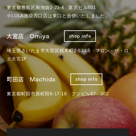
東京都豊島区南池袋2-23-4 富沢ビル501
※LULA池袋西口店は東口と合併いたしました。
大宮店 Omiya
shop info
埼玉県さいたま市大宮区桜木町2-530-5 マロン・ザ・ロ
エ大宮1F
町田店 Machida
shop info
東京都町田市原町田6-17-18 フジビル87 302