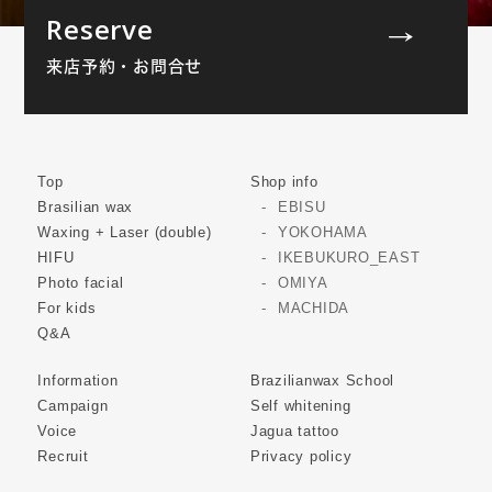
Reserve
来店予約・お問合せ
Top
Shop info
Brasilian wax
EBISU
Waxing + Laser (double)
YOKOHAMA
HIFU
IKEBUKURO_EAST
Photo facial
OMIYA
For kids
MACHIDA
Q&A
Information
Brazilianwax School
Campaign
Self whitening
Voice
Jagua tattoo
Recruit
Privacy policy