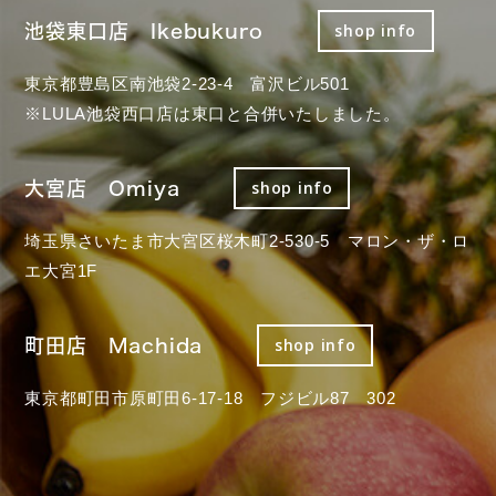
池袋東口店 Ikebukuro
shop info
東京都豊島区南池袋2-23-4 富沢ビル501
※LULA池袋西口店は東口と合併いたしました。
大宮店 Omiya
shop info
埼玉県さいたま市大宮区桜木町2-530-5 マロン・ザ・ロ
エ大宮1F
町田店 Machida
shop info
東京都町田市原町田6-17-18 フジビル87 302