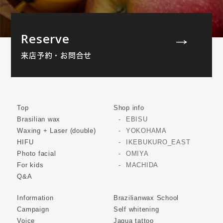
Reserve
来店予約・お問合せ
Top
Shop info
Brasilian wax
EBISU
Waxing + Laser (double)
YOKOHAMA
HIFU
IKEBUKURO_EAST
Photo facial
OMIYA
For kids
MACHIDA
Q&A
Information
Brazilianwax School
Campaign
Self whitening
Voice
Jagua tattoo