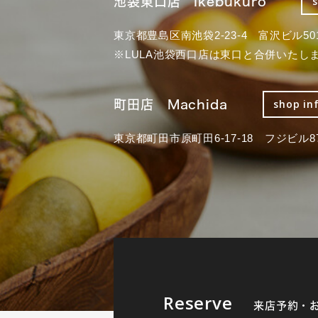
池袋東口店 Ikebukuro
東京都豊島区南池袋2-23-4 富沢ビル50
※LULA池袋西口店は東口と合併いたし
町田店 Machida
shop in
東京都町田市原町田6-17-18 フジビル87
Reserve
来店予約・