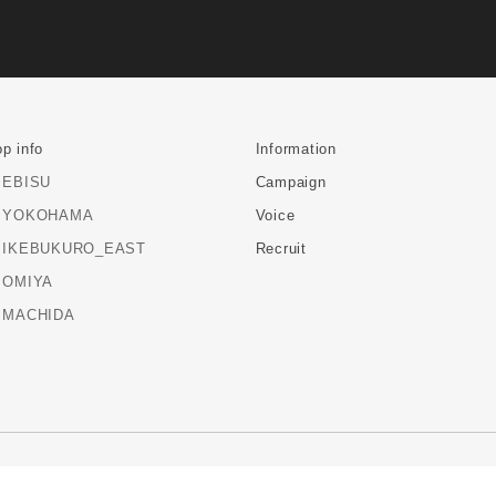
p info
Information
EBISU
Campaign
YOKOHAMA
Voice
IKEBUKURO_EAST
Recruit
OMIYA
MACHIDA