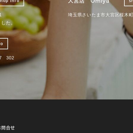
大宮店 Omiya
shop info
s
1
埼玉県さいたま市大宮区桜木町2
ました。
fo
 302
お問合せ