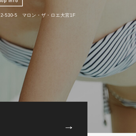
hop info
-530-5 マロン・ザ・ロエ大宮1F