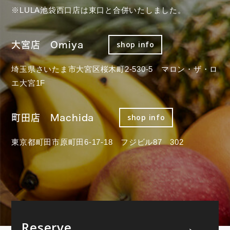
※LULA池袋西口店は東口と合併いたしました。
大宮店 Omiya
shop info
埼玉県さいたま市大宮区桜木町2-530-5 マロン・ザ・ロ
エ大宮1F
町田店 Machida
shop info
東京都町田市原町田6-17-18 フジビル87 302
Reserve