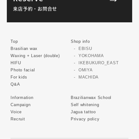
来店予約・お問合せ
Top
Shop info
Brasilian wax
EBISU
Waxing + Laser (double)
YOKOHAMA
HIFU
IKEBUKURO_EAST
Photo facial
OMIYA
For kids
MACHIDA
Q&A
Information
Brazilianwax School
Campaign
Self whitening
Voice
Jagua tattoo
Recruit
Privacy policy