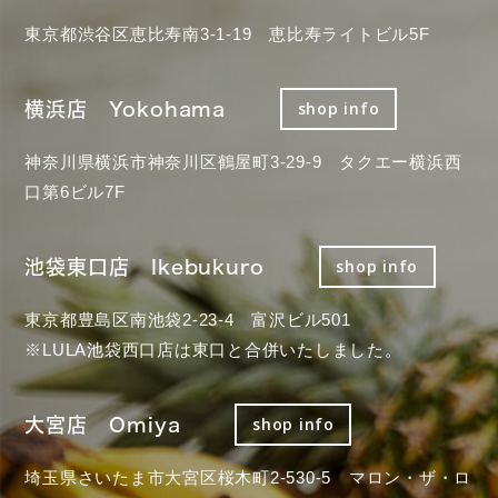
東京都渋谷区恵比寿南3-1-19 恵比寿ライトビル5F
横浜店 Yokohama
shop info
神奈川県横浜市神奈川区鶴屋町3-29-9 タクエー横浜西
口第6ビル7F
池袋東口店 Ikebukuro
shop info
東京都豊島区南池袋2-23-4 富沢ビル501
※LULA池袋西口店は東口と合併いたしました。
大宮店 Omiya
shop info
埼玉県さいたま市大宮区桜木町2-530-5 マロン・ザ・ロ