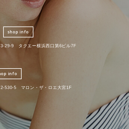
shop info
-29-9 タクエー横浜西口第6ビル7F
hop info
-530-5 マロン・ザ・ロエ大宮1F