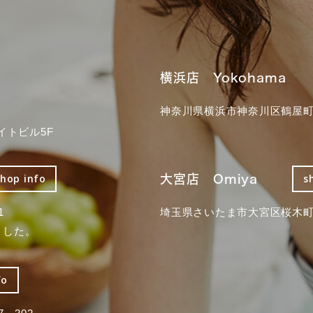
横浜店 Yokohama
神奈川県横浜市神奈川区鶴屋町3
イトビル5F
大宮店 Omiya
shop info
s
1
埼玉県さいたま市大宮区桜木町2
ました。
fo