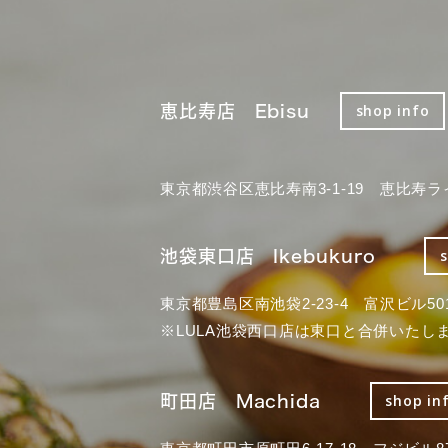
恵比寿店 Ebisu
shop info
東京都渋谷区恵比寿南3-1-19 恵比寿ラ
池袋東口店 Ikebukuro
東京都豊島区南池袋2-23-4 富沢ビル50
※LULA池袋西口店は東口と合併いたし
町田店 Machida
shop in