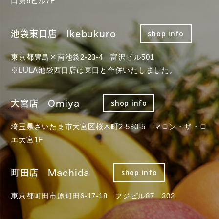
口第6ビル7F
池袋東口店 Ikebukuro
shop info
東京都豊島区南池袋2-23-4 富沢ビル501
※LULA池袋西口店は東口と合併いたしました。
大宮店 Omiya
shop info
埼玉県さいたま市大宮区桜木町2-530-5 マロン・ザ・ロ
エ大宮1F
町田店 Machida
shop info
東京都町田市原町田6-17-18 フジビル87 302