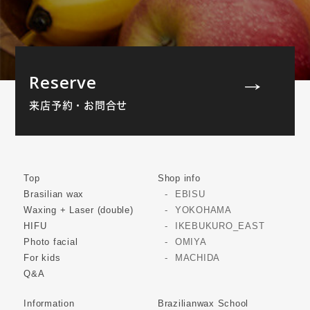
Reserve
来店予約・お問合せ
Top
Shop info
Brasilian wax
EBISU
Waxing + Laser (double)
YOKOHAMA
HIFU
IKEBUKURO_EAST
Photo facial
OMIYA
For kids
MACHIDA
Q&A
Information
Brazilianwax School