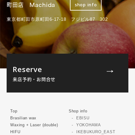
町田店 Machida
shop info
東京都町田市原町田6-17-18 フジビル87 302
Reserve
来店予約・お問合せ
Top
Shop info
Brasilian wax
EBISU
Waxing + Laser (double)
YOKOHAMA
HIFU
IKEBUKURO_EAST