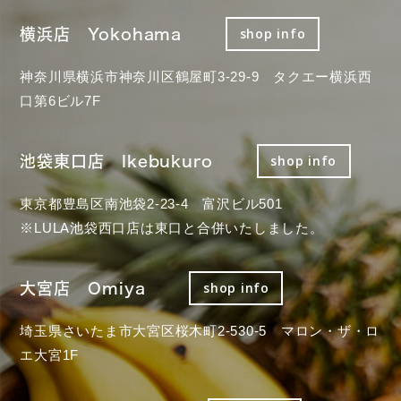
横浜店 Yokohama
shop info
神奈川県横浜市神奈川区鶴屋町3-29-9 タクエー横浜西
口第6ビル7F
池袋東口店 Ikebukuro
shop info
東京都豊島区南池袋2-23-4 富沢ビル501
※LULA池袋西口店は東口と合併いたしました。
大宮店 Omiya
shop info
埼玉県さいたま市大宮区桜木町2-530-5 マロン・ザ・ロ
エ大宮1F