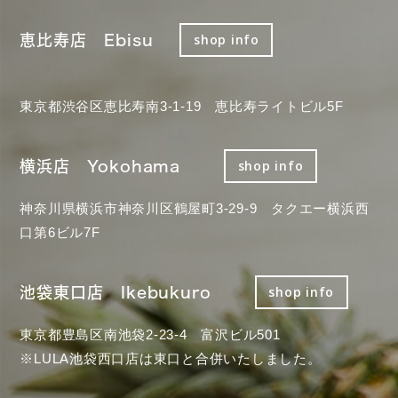
恵比寿店 Ebisu
shop info
東京都渋谷区恵比寿南3-1-19 恵比寿ライトビル5F
横浜店 Yokohama
shop info
神奈川県横浜市神奈川区鶴屋町3-29-9 タクエー横浜西
口第6ビル7F
池袋東口店 Ikebukuro
shop info
東京都豊島区南池袋2-23-4 富沢ビル501
※LULA池袋西口店は東口と合併いたしました。