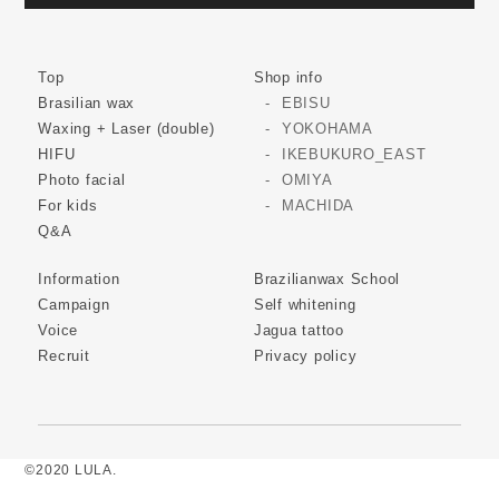
Top
Shop info
Brasilian wax
EBISU
Waxing + Laser (double)
YOKOHAMA
HIFU
IKEBUKURO_EAST
Photo facial
OMIYA
For kids
MACHIDA
Q&A
Information
Brazilianwax School
Campaign
Self whitening
Voice
Jagua tattoo
Recruit
Privacy policy
©2020 LULA.