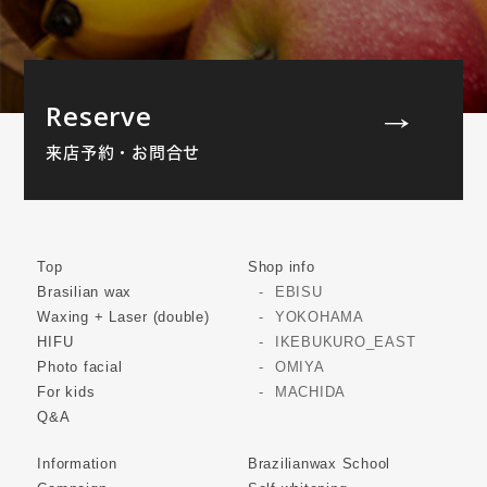
Reserve
来店予約・お問合せ
Top
Shop info
Brasilian wax
EBISU
Waxing + Laser (double)
YOKOHAMA
HIFU
IKEBUKURO_EAST
Photo facial
OMIYA
For kids
MACHIDA
Q&A
Information
Brazilianwax School