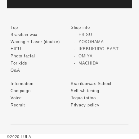
Top
Shop info
Brasilian wax
EBISU
Waxing + Laser (double)
YOKOHAMA
HIFU
IKEBUKURO_EAST
Photo facial
OMIYA
For kids
MACHIDA
Q&A
Information
Brazilianwax School
Campaign
Self whitening
Voice
Jagua tattoo
Recruit
Privacy policy
©2020 LULA.