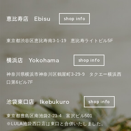
恵比寿店 Ebisu
shop info
東京都渋谷区恵比寿南3-1-19 恵比寿ライトビル5F
横浜店 Yokohama
shop info
神奈川県横浜市神奈川区鶴屋町3-29-9 タクエー横浜西
口第6ビル7F
池袋東口店 Ikebukuro
shop info
東京都豊島区南池袋2-23-4 富沢ビル501
※LULA池袋西口店は東口と合併いたしました。