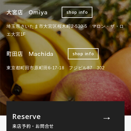
大宮店 Omiya
shop info
埼玉県さいたま市大宮区桜木町2-530-5 マロン・ザ・ロ
エ大宮1F
町田店 Machida
shop info
東京都町田市原町田6-17-18 フジビル87 302
Reserve
来店予約・お問合せ