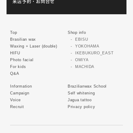
来店予約・お問合せ
Top
Shop info
Brasilian wax
EBISU
Waxing + Laser (double)
YOKOHAMA
HIFU
IKEBUKURO_EAST
Photo facial
OMIYA
For kids
MACHIDA
Q&A
Information
Brazilianwax School
Campaign
Self whitening
Voice
Jagua tattoo
Recruit
Privacy policy