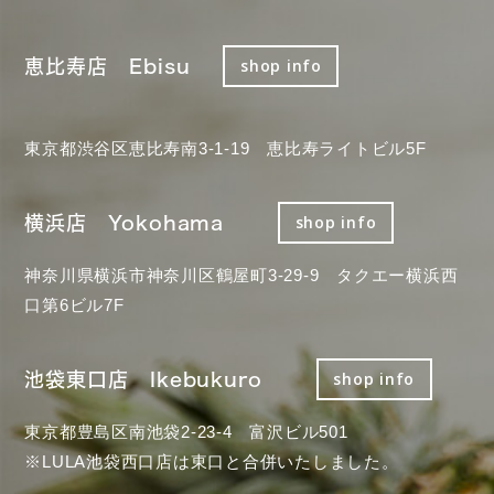
恵比寿店 Ebisu
shop info
東京都渋谷区恵比寿南3-1-19 恵比寿ライトビル5F
横浜店 Yokohama
shop info
神奈川県横浜市神奈川区鶴屋町3-29-9 タクエー横浜西
口第6ビル7F
池袋東口店 Ikebukuro
shop info
東京都豊島区南池袋2-23-4 富沢ビル501
※LULA池袋西口店は東口と合併いたしました。