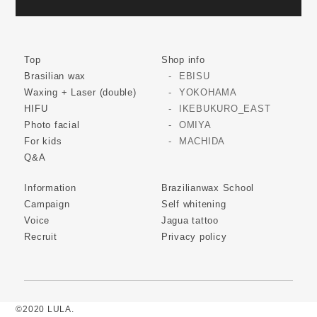
Top
Shop info
Brasilian wax
EBISU
Waxing + Laser (double)
YOKOHAMA
HIFU
IKEBUKURO_EAST
Photo facial
OMIYA
For kids
MACHIDA
Q&A
Information
Brazilianwax School
Campaign
Self whitening
Voice
Jagua tattoo
Recruit
Privacy policy
©2020 LULA.