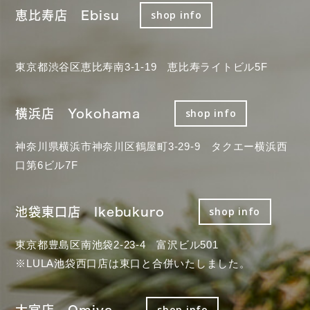
恵比寿店 Ebisu
shop info
東京都渋谷区恵比寿南3-1-19 恵比寿ライトビル5F
横浜店 Yokohama
shop info
神奈川県横浜市神奈川区鶴屋町3-29-9 タクエー横浜西
口第6ビル7F
池袋東口店 Ikebukuro
shop info
東京都豊島区南池袋2-23-4 富沢ビル501
※LULA池袋西口店は東口と合併いたしました。
大宮店 Omiya
shop info