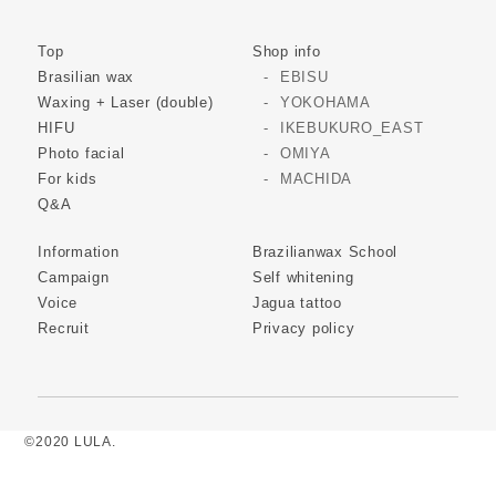
Top
Shop info
Brasilian wax
EBISU
Waxing + Laser (double)
YOKOHAMA
HIFU
IKEBUKURO_EAST
Photo facial
OMIYA
For kids
MACHIDA
Q&A
Information
Brazilianwax School
Campaign
Self whitening
Voice
Jagua tattoo
Recruit
Privacy policy
©2020 LULA.