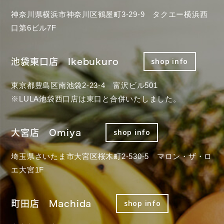
神奈川県横浜市神奈川区鶴屋町3-29-9 タクエー横浜西
口第6ビル7F
池袋東口店 Ikebukuro
shop info
東京都豊島区南池袋2-23-4 富沢ビル501
※LULA池袋西口店は東口と合併いたしました。
大宮店 Omiya
shop info
埼玉県さいたま市大宮区桜木町2-530-5 マロン・ザ・ロ
エ大宮1F
町田店 Machida
shop info