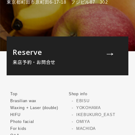
東京都町田市原町田6-17-18 フジビル87 302
Reserve
来店予約・お問合せ
Top
Shop info
Brasilian wax
EBISU
Waxing + Laser (double)
YOKOHAMA
HIFU
IKEBUKURO_EAST
Photo facial
OMIYA
For kids
MACHIDA