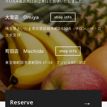
※LULA池袋西口店は東口と合併いたしました。
大宮店 Omiya
shop info
埼玉県さいたま市大宮区桜木町2-530-5 マロン・ザ・ロ
エ大宮1F
町田店 Machida
shop info
東京都町田市原町田6-17-18 フジビル87 302
Reserve