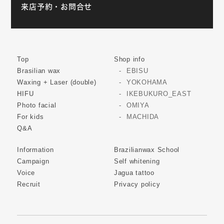
来店予約・お問合せ
Top
Shop info
Brasilian wax
EBISU
Waxing + Laser (double)
YOKOHAMA
HIFU
IKEBUKURO_EAST
Photo facial
OMIYA
For kids
MACHIDA
Q&A
Information
Brazilianwax School
Campaign
Self whitening
Voice
Jagua tattoo
Recruit
Privacy policy