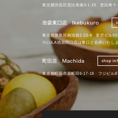
東京都渋谷区恵比寿南3-1-19 恵比寿ラ
池袋東口店 Ikebukuro
東京都豊島区南池袋2-23-4 富沢ビル50
※LULA池袋西口店は東口と合併いたし
町田店 Machida
shop in
東京都町田市原町田6-17-18 フジビル87