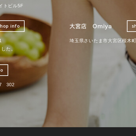
イトビル5F
大宮店 Omiya
shop info
s
1
埼玉県さいたま市大宮区桜木町2
ました。
fo
 302