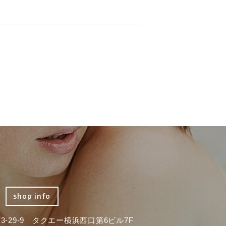
shop info
-29-9 タクエー横浜西口第6ビル7F