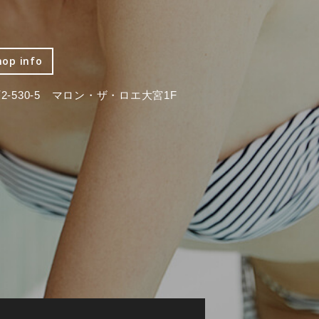
hop info
-530-5 マロン・ザ・ロエ大宮1F