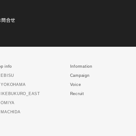
お問合せ
p info
Information
EBISU
Campaign
YOKOHAMA
Voice
IKEBUKURO_EAST
Recruit
OMIYA
MACHIDA