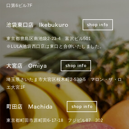
口第6ビル7F
池袋東口店 Ikebukuro
shop info
東京都豊島区南池袋2-23-4 富沢ビル501
※LULA池袋西口店は東口と合併いたしました。
大宮店 Omiya
shop info
埼玉県さいたま市大宮区桜木町2-530-5 マロン・ザ・ロ
エ大宮1F
町田店 Machida
shop info
東京都町田市原町田6-17-18 フジビル87 302