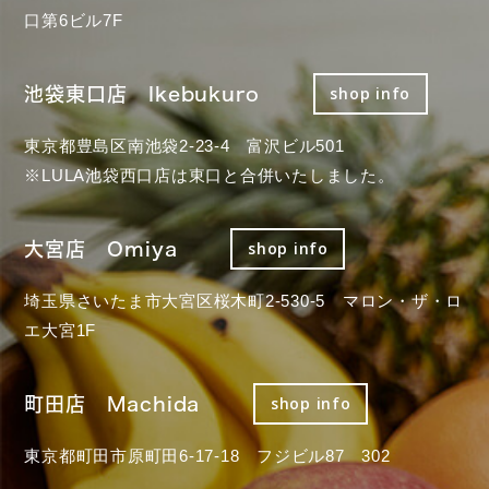
口第6ビル7F
池袋東口店 Ikebukuro
shop info
東京都豊島区南池袋2-23-4 富沢ビル501
※LULA池袋西口店は東口と合併いたしました。
大宮店 Omiya
shop info
埼玉県さいたま市大宮区桜木町2-530-5 マロン・ザ・ロ
エ大宮1F
町田店 Machida
shop info
東京都町田市原町田6-17-18 フジビル87 302