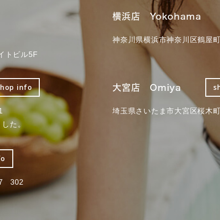
横浜店 Yokohama
神奈川県横浜市神奈川区鶴屋町3
イトビル5F
大宮店 Omiya
shop info
s
1
埼玉県さいたま市大宮区桜木町2
ました。
fo
 302