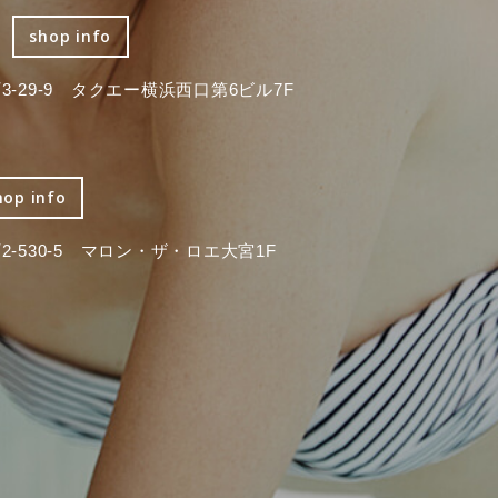
shop info
-29-9 タクエー横浜西口第6ビル7F
hop info
-530-5 マロン・ザ・ロエ大宮1F