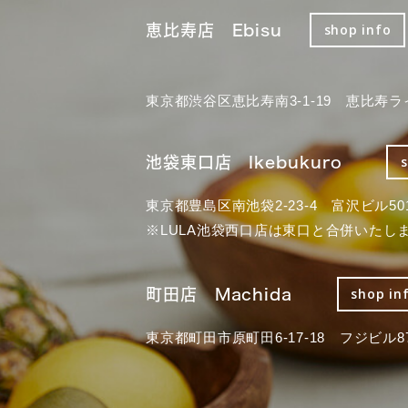
恵比寿店 Ebisu
shop info
東京都渋谷区恵比寿南3-1-19 恵比寿ラ
池袋東口店 Ikebukuro
東京都豊島区南池袋2-23-4 富沢ビル50
※LULA池袋西口店は東口と合併いたし
町田店 Machida
shop in
東京都町田市原町田6-17-18 フジビル87