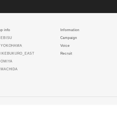
p info
Information
EBISU
Campaign
YOKOHAMA
Voice
IKEBUKURO_EAST
Recruit
OMIYA
MACHIDA