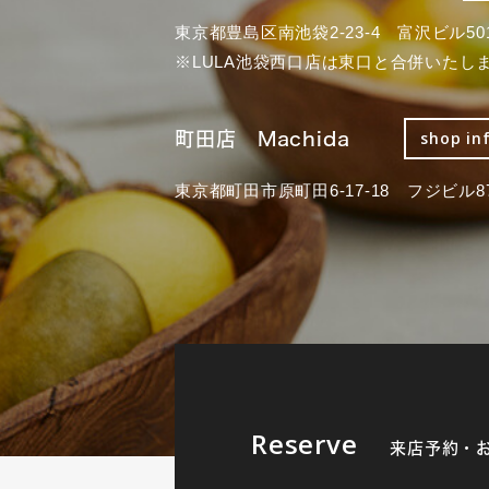
東京都豊島区南池袋2-23-4 富沢ビル50
※LULA池袋西口店は東口と合併いたし
町田店 Machida
shop in
東京都町田市原町田6-17-18 フジビル87
Reserve
来店予約・