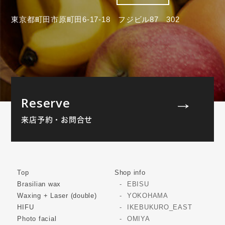
東京都町田市原町田6-17-18 フジビル87 302
Reserve
来店予約・お問合せ
Top
Shop info
Brasilian wax
EBISU
Waxing + Laser (double)
YOKOHAMA
HIFU
IKEBUKURO_EAST
Photo facial
OMIYA