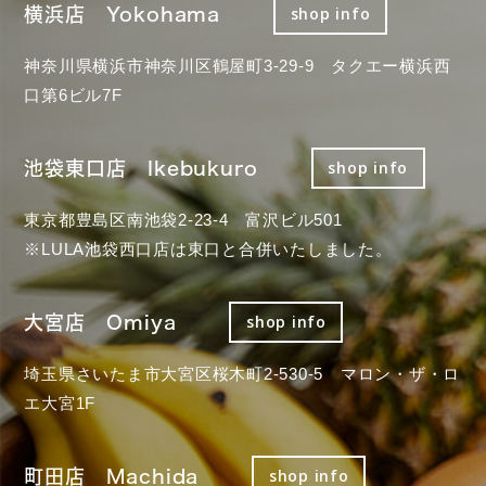
横浜店 Yokohama
shop info
神奈川県横浜市神奈川区鶴屋町3-29-9 タクエー横浜西
口第6ビル7F
池袋東口店 Ikebukuro
shop info
東京都豊島区南池袋2-23-4 富沢ビル501
※LULA池袋西口店は東口と合併いたしました。
大宮店 Omiya
shop info
埼玉県さいたま市大宮区桜木町2-530-5 マロン・ザ・ロ
エ大宮1F
町田店 Machida
shop info