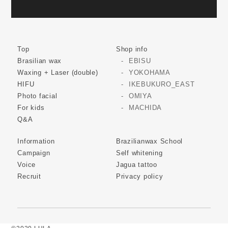
Top
Shop info
Brasilian wax
EBISU
Waxing + Laser (double)
YOKOHAMA
HIFU
IKEBUKURO_EAST
Photo facial
OMIYA
For kids
MACHIDA
Q&A
Information
Brazilianwax School
Campaign
Self whitening
Voice
Jagua tattoo
Recruit
Privacy policy