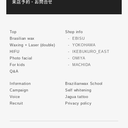
来店予約・お問合せ
Top
Shop info
Brasilian wax
EBISU
Waxing + Laser (double)
YOKOHAMA
HIFU
IKEBUKURO_EAST
Photo facial
OMIYA
For kids
MACHIDA
Q&A
Information
Brazilianwax School
Campaign
Self whitening
Voice
Jagua tattoo
Recruit
Privacy policy