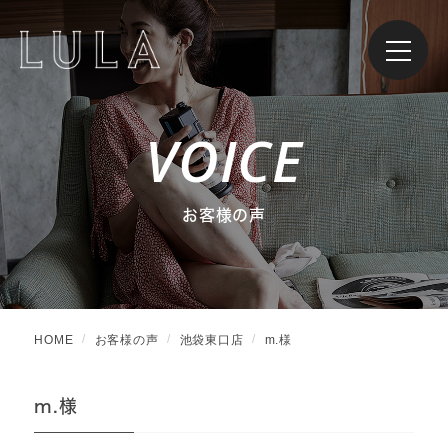
VOICE
お客様の声
HOME
お客様の声
池袋東口店
m.様
m.様