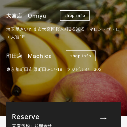
大宮店 Omiya
shop info
埼玉県さいたま市大宮区桜木町2-530-5 マロン・ザ・ロ
エ大宮1F
町田店 Machida
shop info
東京都町田市原町田6-17-18 フジビル87 302
Reserve
来店予約・お問合せ