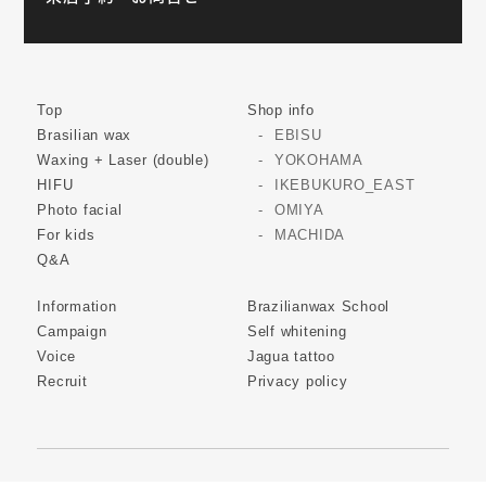
Top
Shop info
Brasilian wax
EBISU
Waxing + Laser (double)
YOKOHAMA
HIFU
IKEBUKURO_EAST
Photo facial
OMIYA
For kids
MACHIDA
Q&A
Information
Brazilianwax School
Campaign
Self whitening
Voice
Jagua tattoo
Recruit
Privacy policy