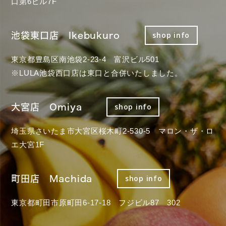
口第6ビル7F
池袋東口店 Ikebukuro
shop info
東京都豊島区南池袋2-23-4 富沢ビル501
※LULA池袋西口店は東口と合併いたしました。
大宮店 Omiya
shop info
埼玉県さいたま市大宮区桜木町2-530-5 マロン・ザ・ロ
エ大宮1F
町田店 Machida
shop info
東京都町田市原町田6-17-18 フジビル87 302