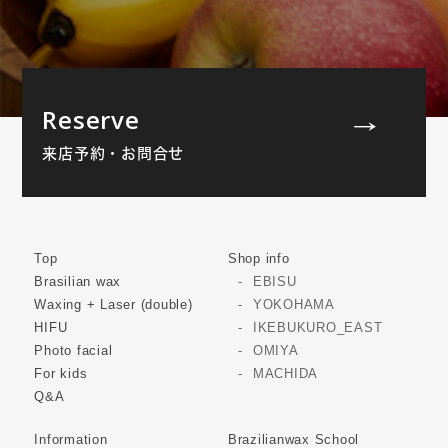
Reserve
来店予約・お問合せ
Top
Shop info
Brasilian wax
EBISU
Waxing + Laser (double)
YOKOHAMA
HIFU
IKEBUKURO_EAST
Photo facial
OMIYA
For kids
MACHIDA
Q&A
Information
Brazilianwax School