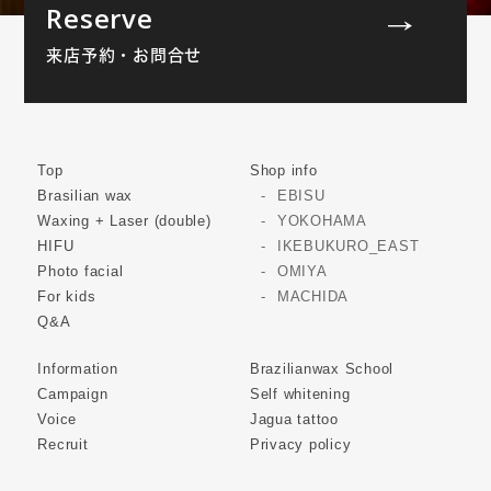
Reserve
来店予約・お問合せ
Top
Shop info
Brasilian wax
EBISU
Waxing + Laser (double)
YOKOHAMA
HIFU
IKEBUKURO_EAST
Photo facial
OMIYA
For kids
MACHIDA
Q&A
Information
Brazilianwax School
Campaign
Self whitening
Voice
Jagua tattoo
Recruit
Privacy policy