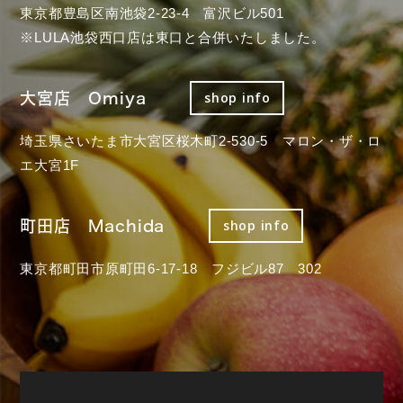
東京都豊島区南池袋2-23-4 富沢ビル501
※LULA池袋西口店は東口と合併いたしました。
大宮店 Omiya
shop info
埼玉県さいたま市大宮区桜木町2-530-5 マロン・ザ・ロ
エ大宮1F
町田店 Machida
shop info
東京都町田市原町田6-17-18 フジビル87 302