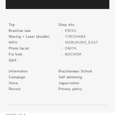
Top
Shop info
Brasilian wax
EBISU
Waxing + Laser (double)
YOKOHAMA
HIFU
IKEBUKURO_EAST
Photo facial
OMIYA
For kids
MACHIDA
Q&A
Information
Brazilianwax School
Campaign
Self whitening
Voice
Jagua tattoo
Recruit
Privacy policy