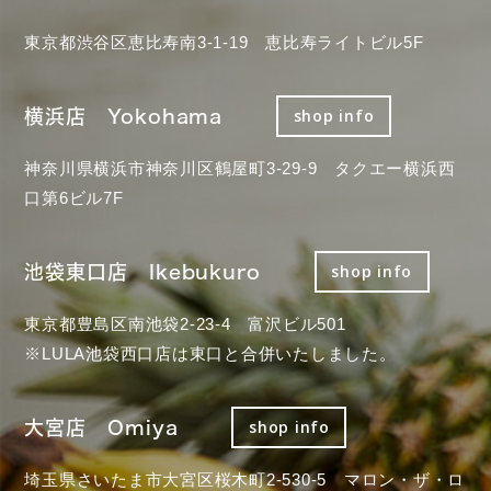
東京都渋谷区恵比寿南3-1-19 恵比寿ライトビル5F
横浜店 Yokohama
shop info
神奈川県横浜市神奈川区鶴屋町3-29-9 タクエー横浜西
口第6ビル7F
池袋東口店 Ikebukuro
shop info
東京都豊島区南池袋2-23-4 富沢ビル501
※LULA池袋西口店は東口と合併いたしました。
大宮店 Omiya
shop info
埼玉県さいたま市大宮区桜木町2-530-5 マロン・ザ・ロ