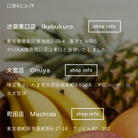
口第6ビル7F
池袋東口店 Ikebukuro
shop info
東京都豊島区南池袋2-23-4 富沢ビル501
※LULA池袋西口店は東口と合併いたしました。
大宮店 Omiya
shop info
埼玉県さいたま市大宮区桜木町2-530-5 マロン・ザ・ロ
エ大宮1F
町田店 Machida
shop info
東京都町田市原町田6-17-18 フジビル87 302